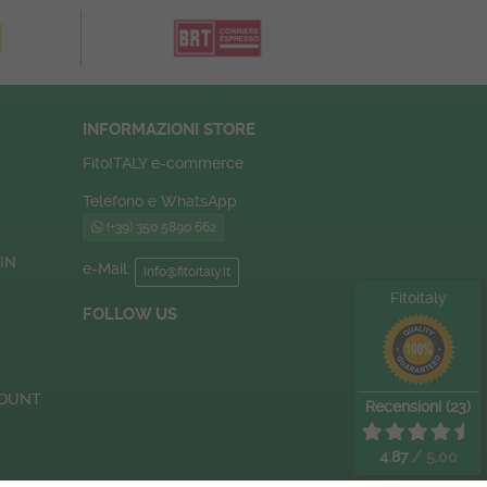
INFORMAZIONI STORE
FitoITALY e-commerce
Telefono e WhatsApp
(+39) 350 5890 662
IN
e-Mail:
info@fitoitaly.it
Fitoitaly
FOLLOW US
Condividi
COUNT
Recensioni (23)
4.87
/ 5.00