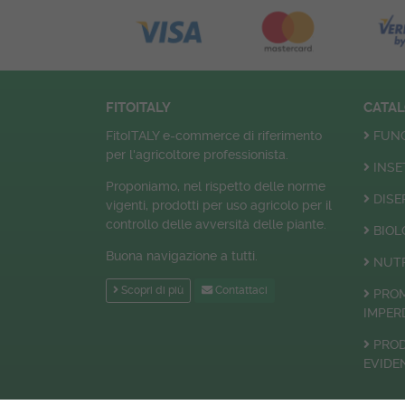
FITOITALY
CATA
FitoITALY e-commerce di riferimento
FUNG
per l'agricoltore professionista.
INSE
Proponiamo, nel rispetto delle norme
DISE
vigenti, prodotti per uso agricolo per il
controllo delle avversità delle piante.
BIOL
Buona navigazione a tutti.
NUTR
Scopri di più
Contattaci
PRO
IMPERD
PROD
EVIDE