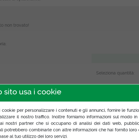
to non trovato!
ria:
Seleziona quantità:
 sito usa i cookie
izione
Specifiche prodotto
Documentazione
Scheda di sicure
i cookie per personalizzare i contenuti e gli annunci, fornire le funzio
izzare il nostro traffico. Inoltre forniamo informazioni sul modo in cu
 ai nostri partner che si occupano di analisi dei dati web, pubblic
ali potrebbero combinarle con altre informazioni che hai fornito loro
ase al tuo utilizzo dei loro servizi.