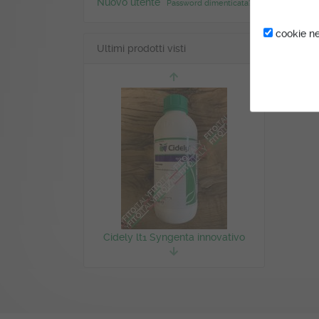
Nuovo utente
Password dimenticata?
cookie ne
Ultimi prodotti visti
Cidely lt1 Syngenta innovativo
antioidico per vite e melo a
base di Cyflufenamid.