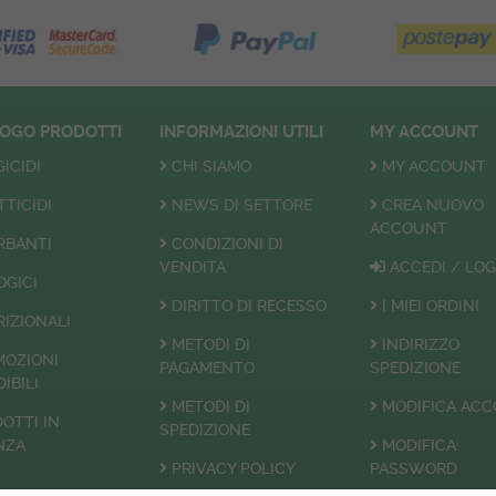
LOGO
PRODOTTI
INFORMAZIONI UTILI
MY ACCOUNT
ICIDI
CHI SIAMO
MY ACCOUNT
TTICIDI
NEWS DI SETTORE
CREA NUOVO
ACCOUNT
RBANTI
CONDIZIONI DI
VENDITA
ACCEDI / LOG
OGICI
DIRITTO DI RECESSO
I MIEI ORDINI
IZIONALI
METODI DI
INDIRIZZO
MOZIONI
PAGAMENTO
SPEDIZIONE
IBILI
METODI DI
MODIFICA AC
OTTI
IN
SPEDIZIONE
NZA
MODIFICA
PRIVACY POLICY
PASSWORD