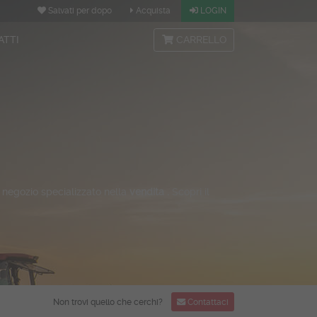
Salvati per dopo
Acquista
LOGIN
ATTI
CARRELLO
, negozio specializzato nella
vendita .
Scopri il
Non trovi quello che cerchi?
Contattaci