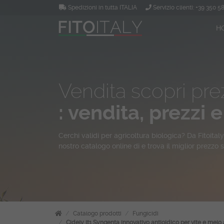
Spedizioni in tutta ITALIA
Servizio clienti:
+39 350 5
H
Vendita scopri prez
: vendita, prezzi e
Cerchi
validi per agricoltura biologica? Da
Fitoitaly
nostro catalogo online di e trova il miglior prezzo s
Catalogo prodotti
Fungicidi
Cidely lt1 Syngenta innovativo antioidico per vite e melo