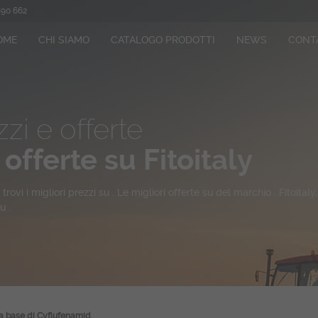
890 662
OME
CHI SIAMO
CATALOGO PRODOTTI
NEWS
CONT
zi e offerte
 offerte su Fitoitaly
trovi i migliori prezzi su
. Le migliori offerte su del marchio .
Fitoitaly
u .
 a base di Cyflufenamid.