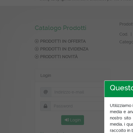
Prodot
Catalogo Prodotti
Cod. |
PRODOTTI IN OFFERTA
Catego
PRODOTTI IN EVIDENZA
PRODOTTI NOVITÀ
Login
Questo
Descr
Utilizziamo 
media e anal
nostro sito
Login
media, i qu
raccolto in b