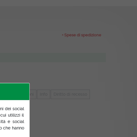
+ Spese di spedizione
zza
Recensioni
Info
Diritto di recesso
ni dei social
i utilizzi il
ità e social
 o che hanno