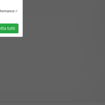
rformance /
ta tutti