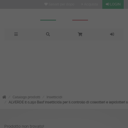
Salvati per dopo
Acquista
LOGIN
: vendita, prezzi e offerte
su Fitoitaly
Catalogo prodotti
Insetticidi
ALVERDE lt 0,250 Basf insetticida per il controllo di coleotteri e lepi
Prodotto non trovato!