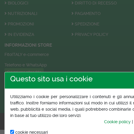
BIOLOGICI
DIRITTO DI RECESSO
NUTRIZIONALI
PAGAMENTO
PROMOZIONI
SPEDIZIONE
IN EVIDENZA
PRIVACY POLICY
INFORMAZIONI STORE
FitoITALY e-commerce
Telefono e WhatsApp
(+39) 350 5890 662
Questo sito usa i cookie
e-Mail:
info@fitoitaly.it
FOLLOW US
Utilizziamo i cookie per personalizzare i contenuti e gli annun
traffico. Inoltre forniamo informazioni sul modo in cui utilizzi il
Condividi
web, pubblicità e social media, i quali potrebbero combinarle c
in base al tuo utilizzo dei loro servizi.
Copyright © 2018 FITOITALY P.I. 03212420644.
Cookie policy
|
WebMaster
Gragraphic
cookie necessari