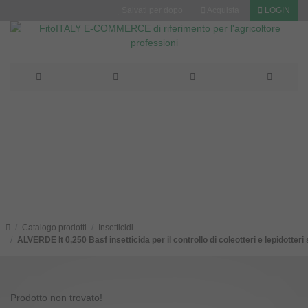
Salvati per dopo
Acquista
LOGIN
: vendita, prezzi e offerte su
Fitoitaly
Catalogo prodotti
Insetticidi
ALVERDE lt 0,250 Basf insetticida per il controllo di coleotteri e le
Prodotto non trovato!