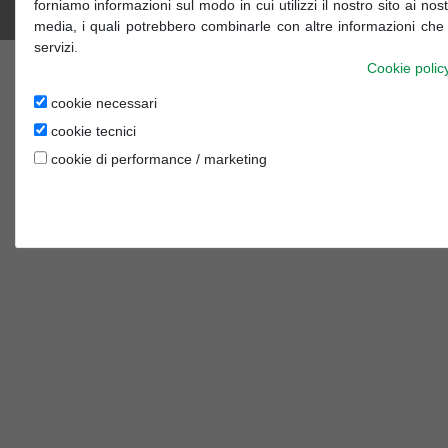
Copyright © 2018 FITOITALY P.I. 03212420644.
forniamo informazioni sul modo in cui utilizzi il nostro sito ai nos
WebMaster
Gragraphic
media, i quali potrebbero combinarle con altre informazioni che h
servizi.
Cookie polic
cookie necessari
cookie tecnici
cookie di performance / marketing