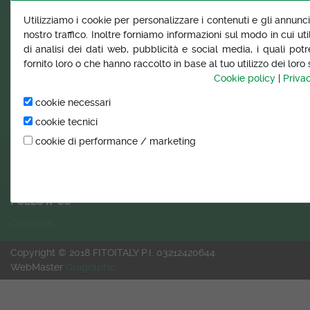
NUTRIZIONALI
PAGAMENTO
Utilizziamo i cookie per personalizzare i contenuti e gli annunci,
nostro traffico. Inoltre forniamo informazioni sul modo in cui uti
PROMOZIONI
SPEDIZIONE
di analisi dei dati web, pubblicità e social media, i quali po
IN EVIDENZA
PRIVACY POLICY
fornito loro o che hanno raccolto in base al tuo utilizzo dei loro s
Cookie policy
|
Priva
INFORMAZIONI STORE
cookie necessari
FitoITALY e-commerce
cookie tecnici
Telefono e WhatsApp
cookie di performance / marketing
(+39) 350 5890 662
e-Mail:
info@fitoitaly.it
FOLLOW US
Condividi
Copyright © 2018 FITOITALY P.I. 03212420644.
WebMaster
Gragraphic