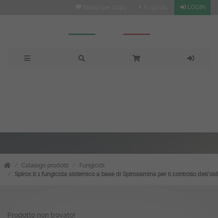
Salvati per dopo
Acquista
LOGIN
: vendita, prezzi e offerte
su Fitoitaly
Catalogo prodotti
Fungicidi
Spirox lt 1 fungicida sistemico a base di Spiroxamina per il controllo dell'oi
Prodotto non trovato!