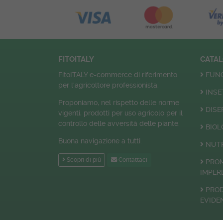
FITOITALY
CATA
FitoITALY e-commerce di riferimento
FUNG
per l'agricoltore professionista.
INSE
Proponiamo, nel rispetto delle norme
DISE
vigenti, prodotti per uso agricolo per il
controllo delle avversità delle piante.
BIOL
Buona navigazione a tutti.
NUTR
Scopri di più
Contattaci
PRO
IMPERD
PROD
EVIDE