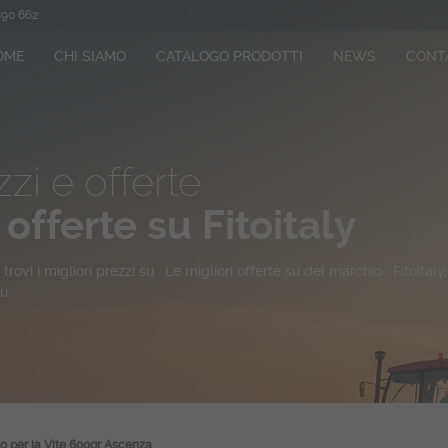
890 662
OME
CHI SIAMO
CATALOGO PRODOTTI
NEWS
CONT
zi e offerte
 offerte su Fitoitaly
trovi i migliori prezzi su
. Le migliori offerte su del marchio .
Fitoitaly
u .
to per la Vite 600gr Ascenza