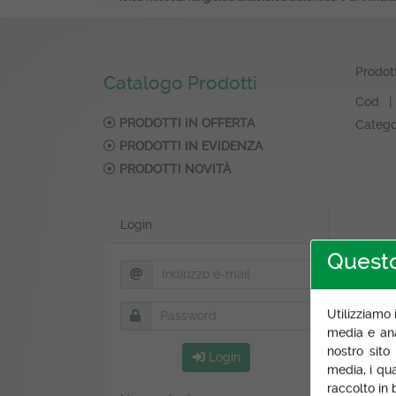
Prodot
Catalogo Prodotti
Cod. |
PRODOTTI IN OFFERTA
Catego
PRODOTTI IN EVIDENZA
PRODOTTI NOVITÀ
Login
Questo
Descr
Utilizziamo 
media e anal
nostro sito
Login
media, i qu
raccolto in b