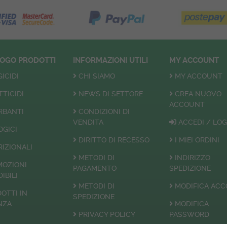
LOGO
PRODOTTI
INFORMAZIONI UTILI
MY ACCOUNT
ICIDI
CHI SIAMO
MY ACCOUNT
TTICIDI
NEWS DI SETTORE
CREA NUOVO
ACCOUNT
RBANTI
CONDIZIONI DI
VENDITA
ACCEDI / LOG
OGICI
DIRITTO DI RECESSO
I MIEI ORDINI
IZIONALI
METODI DI
INDIRIZZO
MOZIONI
PAGAMENTO
SPEDIZIONE
IBILI
METODI DI
MODIFICA AC
OTTI
IN
SPEDIZIONE
NZA
MODIFICA
PRIVACY POLICY
PASSWORD