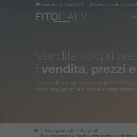
Spedizioni in tutta ITALIA
Servizio clienti:
+39 350 5
H
Vendita scopri prez
: vendita, prezzi e
Cerchi
validi per agricoltura biologica? Da
Fitoitaly
nostro catalogo online di e trova il miglior prezzo s
Catalogo prodotti
Fungicidi
Tokra miscela fungicida antioidica sistemica e di contat