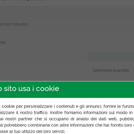
to non trovato!
ria:
Seleziona quantità:
 sito usa i cookie
izione
Specifiche prodotto
Documentazione
Scheda di sicure
i cookie per personalizzare i contenuti e gli annunci, fornire le funzio
izzare il nostro traffico. Inoltre forniamo informazioni sul modo in cu
 ai nostri partner che si occupano di analisi dei dati web, pubblic
ali potrebbero combinarle con altre informazioni che hai fornito loro
ase al tuo utilizzo dei loro servizi.