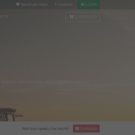
Salvati per dopo
Acquista
LOGIN
ATTI
CARRELLO
, negozio specializzato nella
vendita .
Scopri il
Non trovi quello che cerchi?
Contattaci