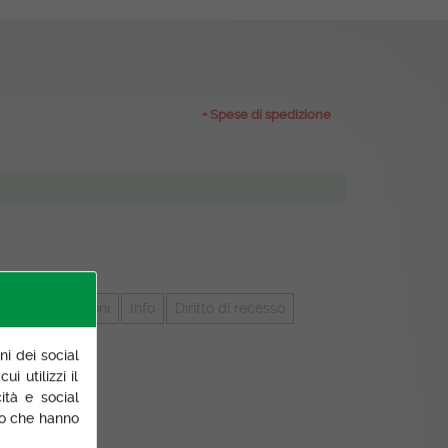
+ Spese di spedizione
zza
Recensioni
Info
Diritto di recesso
ni dei social
i utilizzi il
ità e social
 o che hanno