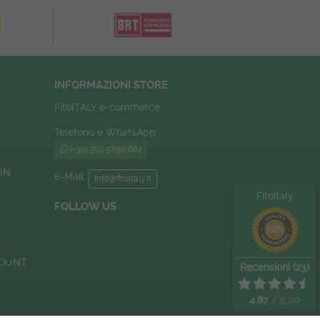
INFORMAZIONI STORE
FitoITALY e-commerce
Telefono e WhatsApp
(+39) 350 5890 662
IN
e-Mail:
info@fitoitaly.it
Fitoitaly
FOLLOW US
Condividi
COUNT
Recensioni (23)
4.87
/ 5.00