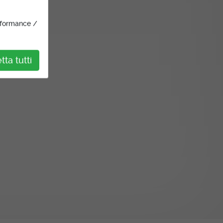
rformance /
ta tutti