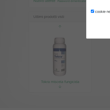
Nuovo utente
Password dimenticata?
cookie ne
Ultimi prodotti visti
Tokra miscela fungicida
antioidica sistemica e di
contatto per la Vite 600gr
Ascenza