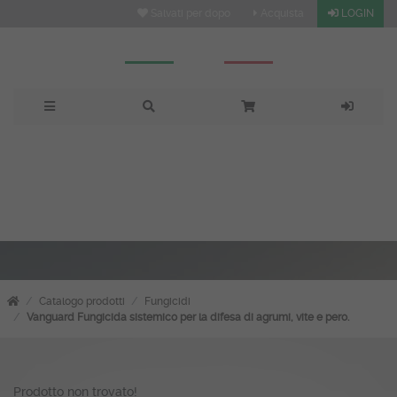
Salvati per dopo
Acquista
LOGIN
: vendita, prezzi e offerte
su Fitoitaly
Catalogo prodotti
Fungicidi
Vanguard Fungicida sistemico per la difesa di agrumi, vite e pero.
Prodotto non trovato!