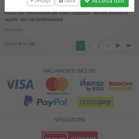
Voto:
5.00
/ 5.00
Accetta tutti
Dettagli
Salva
da Palmiro Pietrini il
molto più conveniente del solito consorzio. servizio preciso e
rapido. dei veri professionisti
Leggi tutto...
Da
1
a
6
(su
23
)
1
2
3
4
PAGAMENTI SICURI
SPEDIZIONI