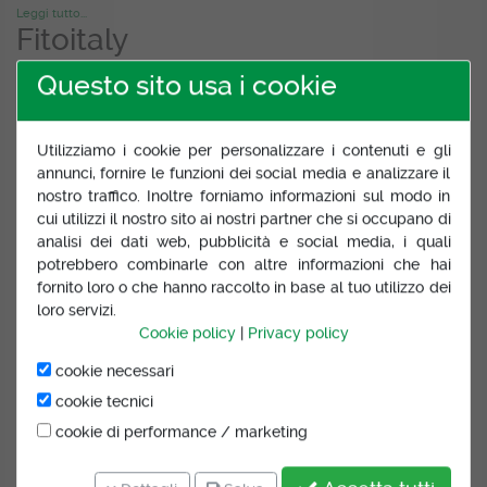
Leggi tutto...
Fitoitaly
Questo sito usa i cookie
Voto:
5.00
/ 5.00
da Favret & Vivan il 12 dicembre 2018
Venditore professionale molto qualificato e attento.
Utilizziamo i cookie per personalizzare i contenuti e gli
Consigliatissimo
annunci, fornire le funzioni dei social media e analizzare il
nostro traffico. Inoltre forniamo informazioni sul modo in
Leggi tutto...
cui utilizzi il nostro sito ai nostri partner che si occupano di
Fitoitaly
analisi dei dati web, pubblicità e social media, i quali
potrebbero combinarle con altre informazioni che hai
fornito loro o che hanno raccolto in base al tuo utilizzo dei
Voto:
5.00
/ 5.00
loro servizi.
da Azienda Agricola Leutaria il 22 agosto 2017
Cookie policy
|
Privacy policy
sinceramente non posso pretendere di MEGLIO. Professionalità
e serietà in tutta la gestione RAPIDISSIMA dell'ordine
cookie necessari
Leggi tutto...
cookie tecnici
Fitoitaly
cookie di performance / marketing